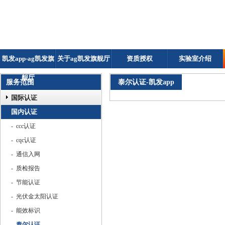
凯发app-ag凯发旗
关于ag凯发旗舰厅
资质授权
实验室介绍
舰厅
服务范围
泰尔认证-凯发app
国际认证
国内认证
- ccc认证
- cqc认证
- 通信入网
- 质检报告
- 节能认证
- 光伏金太阳认证
- 能效标识
- 泰尔认证