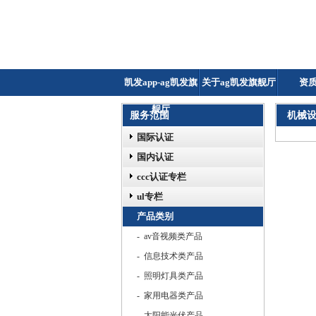
凯发app-ag凯发旗
关于ag凯发旗舰厅
资
舰厅
服务范围
机械设
国际认证
国内认证
ccc认证专栏
ul专栏
产品类别
- av音视频类产品
- 信息技术类产品
- 照明灯具类产品
- 家用电器类产品
- 太阳能光伏产品