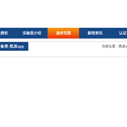
质授权
实验室介绍
服务范围
新闻资讯
认证
备类-凯发app
当前位置：
凯发a