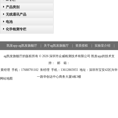
产品类别
无线通讯产品
电池
化学检测专栏
凯发app-ag凯发旗舰厅
|
关于ag凯发旗舰厅
|
资质授权
|
实验室介绍
|
服务范围
|
新闻资讯
|
认证资讯
|
凯发app的服务支持
|
ag凯发旗舰厅的版权所有 © 2026 深圳市众威检测技术有限公司 凯发app的技术支
联系ag凯发旗舰厅
持： 邮 箱：
黄经理 手机：17688791102 朱经理 手机：13612865955 地址：深圳市宝安42区兴华
一路华创达中心商务大厦b栋3楼
网站地图