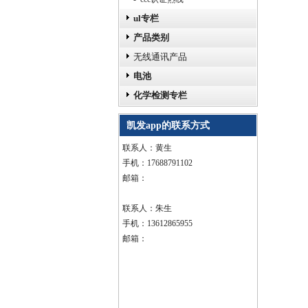
ul专栏
产品类别
无线通讯产品
电池
化学检测专栏
凯发app的联系方式
联系人：黄生
手机：17688791102
邮箱：
联系人：朱生
手机：13612865955
邮箱：