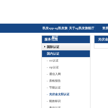
凯发app-ag凯发旗
关于ag凯发旗舰厅
资
舰厅
服务范围
光伏金
国际认证
国内认证
- ccc认证
- cqc认证
- 通信入网
- 质检报告
- 节能认证
- 光伏金太阳认证
- 能效标识
- 泰尔认证