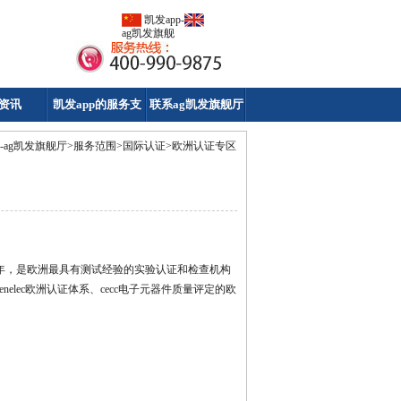
凯发app-
ag凯发旗舰
厅
资讯
凯发app的服务支
联系ag凯发旗舰厅
持
p-ag凯发旗舰厅
>
服务范围
>
国际认证
>
欧洲认证专区
程师协会。成立于1920年，是欧洲最具有测试经验的实验认证和检查机构
elec欧洲认证体系、cecc电子元器件质量评定的欧