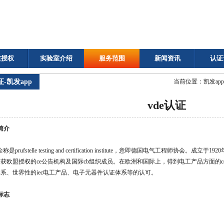
质授权
实验室介绍
服务范围
新闻资讯
认证
证-凯发app
当前位置：
凯发ap
vde认证
证简介
全称是prufstelle testing and certification institute，意即德国电气工
获欧盟授权的ce公告机构及国际cb组织成员。在欧洲和国际上，得到电工产品方面的cen
系、世界性的iec电工产品、电子元器件认证体系等的认可。
证标志