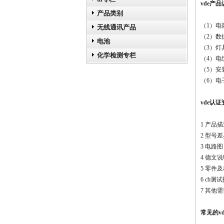
vde产
产品类别
（1）电
无线通讯产品
（2）
电池
（3）灯
化学检测专栏
（4）电
（5）安
（6）电
vde认
1
产品描
2
型号差
3 电路图
4 德文
5 零件
6 cb测
7 其他
常见的
v