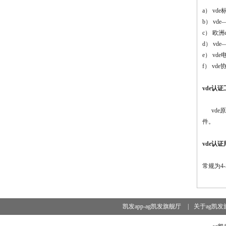
a）
vd
b）
vd
c）
欧洲
d）
vd
e）
vd
f）
vd
vde认
vd
件。
vde认
常规为4
-
凯发app-ag凯发旗舰厅
|
关于ag凯发