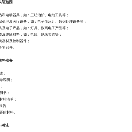
品认证范围
热和电动器具，如：三明治炉、电动工具等；
数据处理及医疗设备，如：电子血压计、数据处理设备等
；
具及电子产品，如：灯具、数码电子产品等
；
缆及绝缘材料，如：电线、绝缘套管等
；
装器材及控制器件
；
子零部件
。
证资料准备
述
；
异说明
；
；
说明书
；
及材料清单
；
试报告
；
需要的材料
。
de标志