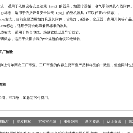
e标志，适用于依据设备安全法规（gsg）的器具，如医疗器械，电气零部件及布线附件
e—gs标志，适用于依据设备
安全法规（gsg）的整机器具（可以代替vde标志）
。
enec标志，目前主要适用如灯具及其附件，节能灯，it设备，变压器，家用开关等产品
e—emc标志，适用于符合电磁兼容标准的器具。
e电缆标志，适用于符合电缆、绝缘软线以及导管线管。
e协调标志，适用于依据协调的vde规范的电缆和绝缘软
。
证工厂检验
e原则上每年两次工厂审查。工厂审查的内容主要审查产品和样品的一致性，但也同时
证周期
5周，
可加急，加急需另付费用。
旗舰厅
|
资质授权
|
实验室介绍
|
服务范围
|
新闻资讯
|
认证资讯
|
凯