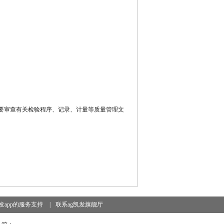
。
。
也要审查有关检验程序、记录、计量等质量管理文
发app的服务支持
|
联系ag凯发旗舰厅