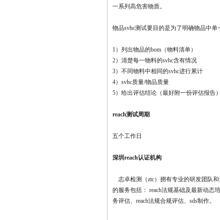
一系列高危害物质。
物品svhc
测试
要目的是为了明确物品中单一s
1）列出物品的bom（物料清单）
2）清楚每一物料的svhc含有情况
3）不同物料中相同的svhc进行累计
4）svhc质量/物品质量
5）给出评估结论
（
最好附一份评估报告
reach
测试周期
五个工作日
深圳
reach
认证机构
志卓检测（ztc）拥有专业的研发团队和
的服务包括： reach法规基础及最新动态培训
务评估、reach法规合规评估、sds制作。