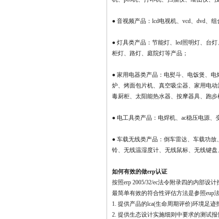
●
音视频产品：lcd电视机、vcd、dv
●
灯具类产品：节能灯、led照明灯、台
柜灯、路灯、庭院灯等产品；
●
家用电器类产品：电熨斗、电饭煲、电
炉、烤面包片机、真空吸尘器、家用电动
毒厨柜、太阳能热水器、按摩器具、跑步
●
电工具类产品：电焊机、ac稳压电源、
●
车载无线类产品：倒车雷达、车载功放、
铃、无线温湿度计、无线鼠标、无线键盘
如何有效的做erp认证
按照erp 2005/32/ec法令附录四的
最简单有效的符合性评估方法是参照eup
1. 提供产品的lca(生命周期评价)环境足迹
2. 提供生态设计实施细则中要求的测试报