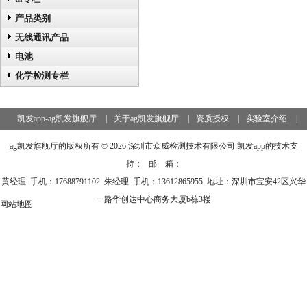
产品类别
无线通讯产品
电池
化学检测专栏
凯发app-ag凯发旗舰厅
|
关于ag凯发旗舰厅
|
资质授权
|
实验室介绍
|
服务范围
|
新闻资讯
|
认证资讯
|
凯发app的服务支持
|
ag凯发旗舰厅的版权所有 © 2026 深圳市众威检测技术有限公司 凯发app的技术支
联系ag凯发旗舰厅
持： 邮 箱：
黄经理 手机：17688791102 朱经理 手机：13612865955 地址：深圳市宝安42区兴华
一路华创达中心商务大厦b栋3楼
网站地图