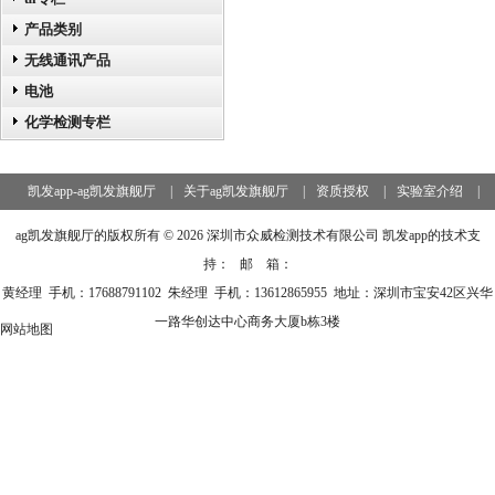
产品类别
无线通讯产品
电池
化学检测专栏
凯发app-ag凯发旗舰厅
|
关于ag凯发旗舰厅
|
资质授权
|
实验室介绍
|
服务范围
|
新闻资讯
|
认证资讯
|
凯发app的服务支持
|
ag凯发旗舰厅的版权所有 © 2026 深圳市众威检测技术有限公司 凯发app的技术支
联系ag凯发旗舰厅
持： 邮 箱：
黄经理 手机：17688791102 朱经理 手机：13612865955 地址：深圳市宝安42区兴华
一路华创达中心商务大厦b栋3楼
网站地图