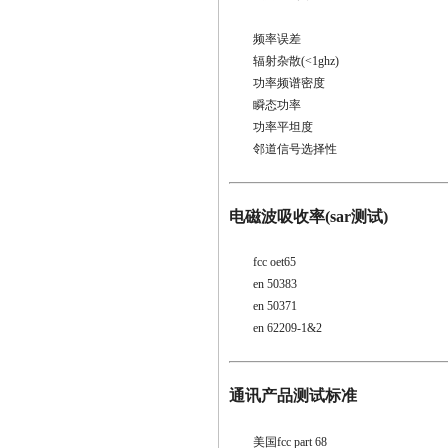
频率误差
辐射杂散(<1ghz)
功率频谱密度
瞬态功率
功率平坦度
邻道信号选择性
电磁波吸收率(sar测试)
fcc oet65
en 50383
en 50371
en 62209-1&2
通讯产品测试标准
美国fcc part 68