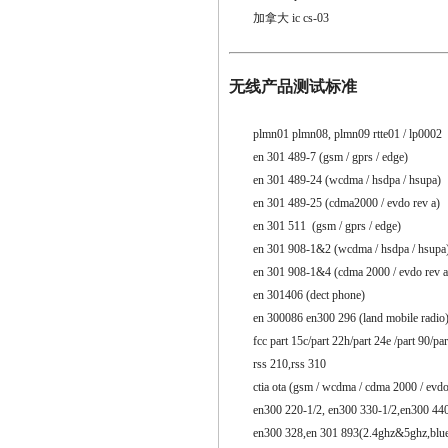
加拿大 ic cs-03
无线产品测试标准
plmn01 plmn08, plmn09 rtte01 / lp0002
en 301 489-7 (gsm / gprs / edge)
en 301 489-24 (wcdma / hsdpa / hsupa)
en 301 489-25 (cdma2000 / evdo rev a)
en 301 511 (gsm / gprs / edge)
en 301 908-1&2 (wcdma / hsdpa / hsupa
en 301 908-1&4 (cdma 2000 / evdo rev a
en 301406 (dect phone)
en 300086 en300 296 (land mobile radio
fcc part 15c/part 22h/part 24e /part 90/par
rss 210,rss 310
ctia ota (gsm / wcdma / cdma 2000 / evdo 
en300 220-1/2, en300 330-1/2,en300 440-
en300 328,en 301 893(2.4ghz&5ghz,bluet