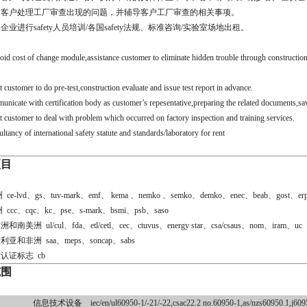
户处理工厂审查出现的问题，并辅导客户工厂审查的相关事项。
企业进行safety人员培训/各国safety法规、标准咨询/实验室场地出租。
void cost of change module,assistance customer to eliminate hidden trouble through construction
t customer to do pre-test,construction evaluate and issue test report in advance.
unicate with certification body as customer’s repesentative,preparing the related documents,sa
stomer to deal with problem which occurred on factory inspection and training services.
ltancy of international safety statute and standards/laboratory for rent
项目
 ce-lvd、gs、tuv-mark、emf、 kema 、nemko 、semko、demko、enec、beab、gost、er
 ccc、cqc、kc、pse、s-mark、bsmi、psb、saso
和南美洲 ul/cul、fda、etl/cetl、cec、ctuvus、energy star、csa/csaus、nom、iram、uc
利亚和非洲 saa、meps、soncap、sabs
证标志 cb
范围
信息技术设备
iec/en/ul60950-1/-21/-22,csac22.2 no.60950-1,as/nzs60950.1,j6