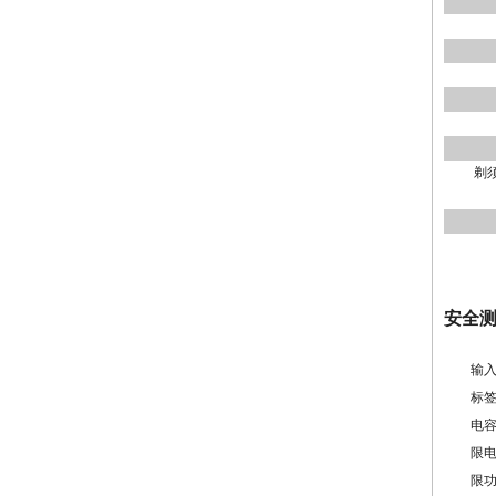
剃
安全
输入
标
电容
限电流
限功