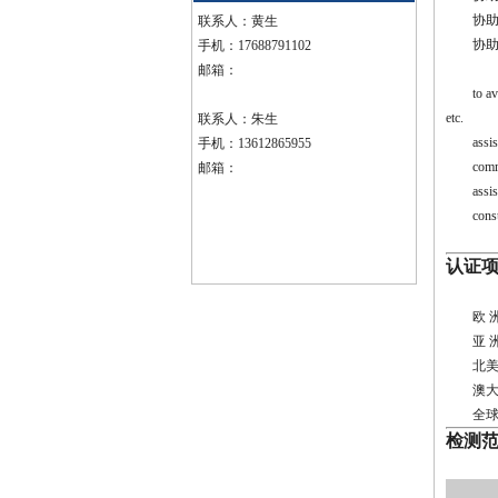
协助客
联系人：黄生
协助
手机：17688791102
邮箱：
to a
etc.
联系人：朱生
assis
手机：13612865955
comm
邮箱：
assist cu
consu
认证
欧 洲
亚 洲
北美洲
澳大
全球认
检测