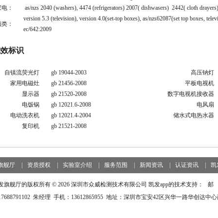
家电：
as/nzs 2040 (washers), 4474 (refrigerators) 2007( dishwasers) 2442( cloth drayers
version 5.3 (television), version 4.0(set-top boxes), as/nzs62087(set top boxes, televi
频类：
ec/642:2009
能效标识
自镇流荧光灯
gb 19044-2003
高压钠灯
g
家用电磁灶
gb 21456-2008
平板电视机
显示器
gb 21520-2008
数字电视机接收器
电饭锅
gb 12021.6-2008
电风扇
电动洗衣机
gb 12021.4-2004
储水式电热水器
复印机
gb 21521-2008
旗舰厅
|
资质授权
|
实验室介绍
|
服务范围
|
新闻资讯
|
认证资讯
|
凯
凯发旗舰厅的版权所有 © 2026 深圳市众威检测技术有限公司 凯发app的技术支持： 邮
7688791102 朱经理 手机：13612865955 地址：深圳市宝安42区兴华一路华创达中