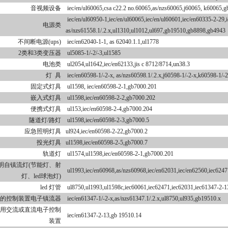
音视频设备
iec/en/ul60065,csa c22.2 no.60065,as/nzs60065,j60065, k60065,
iec/en/ul60950-1,iec/en/ul60065,iec/en/ul60601,iec/en60335-2-29,
电源类
as/nzs61558.1/.2.x,ul1310,ul1012,ul697,gb19510,gb8898,gb4943
不间断电源(ups)
iec/en62040-1-1, as 62040.1.1,ul1778
2类和3类变压器
ul5085-1/-2/-3,ul1585
电池类
ul2054,ul1642,iec/en62133,jis c 8712/8714,un38.3
灯 具
iec/en60598-1/-2-x, as/nzs60598.1/.2.x,j60598-1/-2-x,k60598-1/-
固定式灯具
ul1598, iec/en60598-2-1,gb7000.201
嵌入式灯具
ul1598,iec/en60598-2-2,gb7000.202
便携式灯具
ul153,iec/en60598-2-4,gb7000.204
隧道灯/路灯
ul1598,iec/en60598-2-3,gb7000.5
应急照明灯具
ul924,iec/en60598-2-22,gb7000.2
投光灯具
ul1598,iec/en60598-2-5,gb7000.7
轨道灯
ul1574,ul1598,iec/en60598-2-1,gb7000.201
明自镇流灯(节能灯、射
ul1993,iec/en60968,as/nzs60968,iec/en62031,iec/en62560,iec6247
灯、led球泡灯)
led 灯管
ul8750,ul1993,ul1598c,iec60061,iec62471,iec62031,iec61347-2-1
的控制装置电子镇流器
iec/en61347-1/-2-x,as/nzs61347.1/.2.x,ul8750,ul935,gb19510.x
模块用交流或直流电子控制
iec/en61347-2-13,gb 19510.14
装置