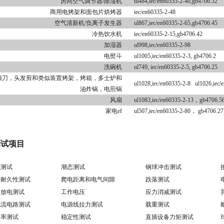
房间空气调节器/除湿机
ul484,iec/en60335-2-40,gb4706.32
商用电烤架和面包片烘烤器
iec/en60335-2-48
空气清新机/负离子发生器
ul867,iec/en60335-2-65,gb4706.45
冷热饮水机
iec/en60335-2-15,gb4706.42
加湿器
ul998,iec/en60335-2-98
电熨斗
ul1005,iec/en60335-2-3, gb4706.2
洗碗机
ul749, iec/en60335-2-5, gb4706.25
须刀，头发剪和类似装置烤架，烤箱，多士炉和
ul1028,iec/en60335-2-8 ul1026,iec/
油炸锅，电煎锅
风扇
ul1083,iec/en60335-2-13，gb4706.5
家电ef
ul507,iec/en60335-2-80， gb4706.27
测试项目
测试
潮态测试
钢球冲击测试
签耐久性测试
爬电距离和电气间隙
跌落测试
放电测试
工作电压
应力消减测试
电路测试
电源线拉力测试
载重测试
率测试
稳定性测试
直插设备力矩测试