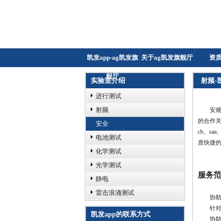
凯发app-ag凯发旗
关于ag凯发旗舰厅
资
舰厅
实验室介绍
射频-
进行测试
射频
安规测
的合作关
安全
cb、sa
电池测试
质快捷
化学测试
光学测试
服务
静电
雷击浪涌测试
协
针
凯发app的联系方式
协