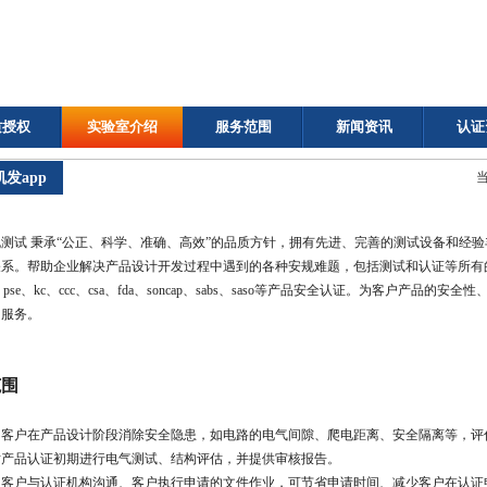
质授权
实验室介绍
服务范围
新闻资讯
认证
凯发app
试 秉承“公正、科学、准确、高效”的品质方针，拥有先进、完善的测试设备和经验
系。帮助企业解决产品设计开发过程中遇到的各种安规难题，包括测试和认证等所有的技
a、pse、kc、ccc、csa、fda、soncap、sabs、saso等产品安全认证。为客户
的服务。
范围
助客户在产品设计阶段消除安全隐患，如电路的电气间隙、爬电距离、安全隔离等，评
对产品认证初期进行电气测试、结构评估，并提供审核报告。
助客户与认证机构沟通、客户执行申请的文件作业，可节省申请时间、减少客户在认证