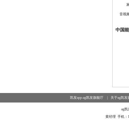
音视
中国
凯发app-ag凯发旗舰厅
|
关于ag凯发
ag
黄经理 手机：1