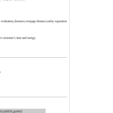
 evaluation,clearance,creepage distance,safety separation
ve customer’s time and energy.
p
0950,k60950,gb4943