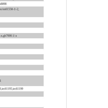
gb8898
iec/en61558-1/-2,
2-x,gb7000.1/.x
1
3,iec61195,iec61199