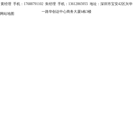
黄经理 手机：17688791102 朱经理 手机：13612865955 地址：深圳市宝安42区兴华
一路华创达中心商务大厦b栋3楼
网站地图