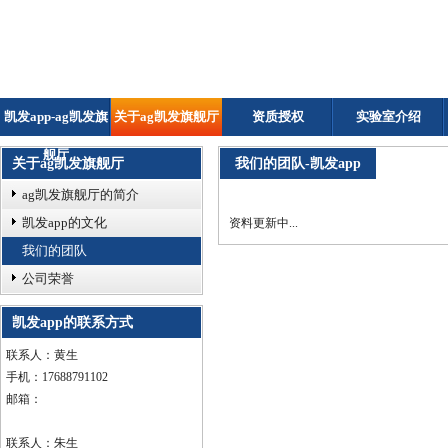
凯发app-ag凯发旗
关于ag凯发旗舰厅
资质授权
实验室介绍
舰厅
关于ag凯发旗舰厅
我们的团队-凯发app
ag凯发旗舰厅的简介
凯发app的文化
资料更新中...
我们的团队
公司荣誉
凯发app的联系方式
联系人：黄生
手机：17688791102
邮箱：
联系人：朱生