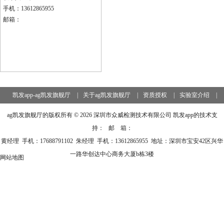
手机：13612865955
邮箱：
凯发app-ag凯发旗舰厅
|
关于ag凯发旗舰厅
|
资质授权
|
实验室介绍
|
服务范围
|
新闻资讯
|
认证资讯
|
凯发app的服务支持
|
ag凯发旗舰厅的版权所有 © 2026 深圳市众威检测技术有限公司 凯发app的技术支
联系ag凯发旗舰厅
持： 邮 箱：
黄经理 手机：17688791102 朱经理 手机：13612865955 地址：深圳市宝安42区兴华
一路华创达中心商务大厦b栋3楼
网站地图