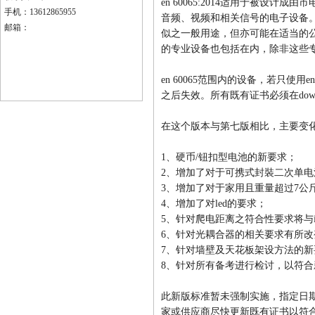
en 60065:2014适用于被
手机：13612865955
音频、视频和相关信号的电子设备
邮箱：
似之一般用途，但亦可能在适当的
的专业设备也包括在内，除非这些
en 60065范围内的设备，若只使用en600
之后失效。所有既有证书必须在dow日期前
在这个版本与第七版相比，主要变
1、硬币/钮扣型电池的新要求；
2、增加了对于可携式封裝二次单
3、增加了对于家用且重量超过7公
4、增加了对led的要求；
5、针对爬电距离之符合性要求将与iec 
6、针对光耦合器的相关要求有所改
7、针对墙壁及天花板架设方法的新
8、针对所有备考进行检讨，以符合
此新版标准暂未强制实施，指定日期
家或供应商尽快更新既有证书以符