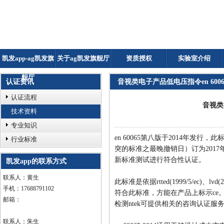
凯发app-ag凯发旗
关于ag凯发旗舰厅
资质授权
实验室介绍
舰厅
认证资讯
音视类电子产品低电压指令en 60065:
认证流程
音视类电
技术资料
专业知识
en 60065第八版于2014年发行
行业标准
突的标准之最晚撤销日）订为2017
新标准测试进行符合性认证。
凯发app的联系方式
联系人：黄生
此标准是依据rtted(1999/5/ec)、l
手机：17688791102
符合此标准，方能在产品上标示ce
邮箱：
检测ntek可提供相关的咨询认证服
联系人：朱生