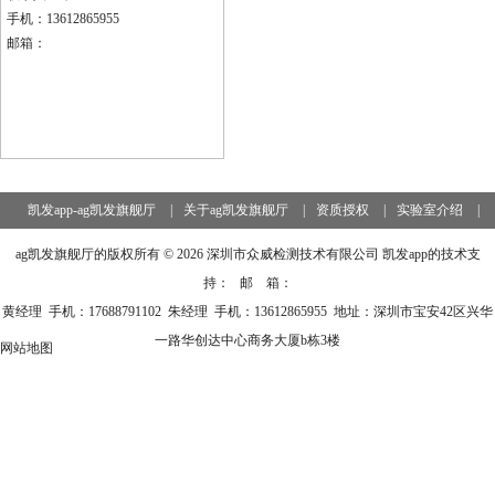
手机：13612865955
邮箱：
凯发app-ag凯发旗舰厅
|
关于ag凯发旗舰厅
|
资质授权
|
实验室介绍
|
服务范围
|
新闻资讯
|
认证资讯
|
凯发app的服务支持
|
ag凯发旗舰厅的版权所有 © 2026 深圳市众威检测技术有限公司 凯发app的技术支
联系ag凯发旗舰厅
持： 邮 箱：
黄经理 手机：17688791102 朱经理 手机：13612865955 地址：深圳市宝安42区兴华
一路华创达中心商务大厦b栋3楼
网站地图