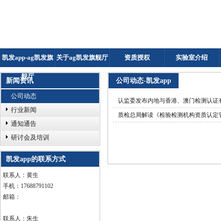
凯发app-ag凯发旗
关于ag凯发旗舰厅
资质授权
实验室介绍
舰厅
新闻资讯
公司动态-凯发app
公司动态
认监委发布内地与香港、澳门检测认证
行业新闻
质检总局解读《检验检测机构资质认定
通知通告
研讨会及培训
凯发app的联系方式
联系人：黄生
手机：17688791102
邮箱：
联系人：朱生