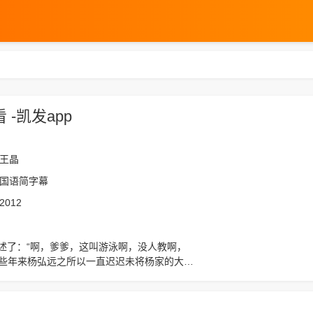
-凯发app
王晶
国语简字幕
2012
这些年来杨弘远之所以一直迟迟未将杨家的大阵
品，请收藏我们的网站