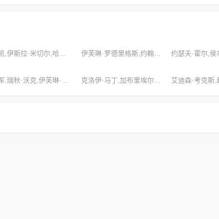
杨凯,伊斯拉·米切尔,哈珀·托马斯
伊芙琳·罗德里格斯,约翰·史密斯,乔舒亚·威尔逊
赵军,瑞秋·沃克,伊芙琳·斯科特
克洛伊·马丁,加布里埃尔·考克斯,格雷森·特纳