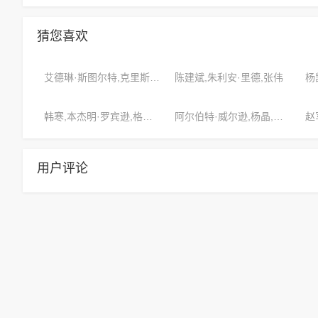
猜您喜欢
艾德琳·斯图尔特,克里斯蒂安·克鲁兹,丽莎·泰勒
陈建斌,朱利安·里德,张伟
韩寒,本杰明·罗宾逊,格雷森·特纳
阿尔伯特·威尔逊,杨晶,杰西卡·威廉姆斯
用户评论