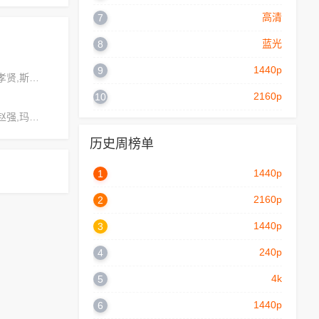
高清
7
蓝光
8
1440p
9
约瑟夫·霍尔,侯孝贤,斯嘉丽·摩尔
2160p
10
艾迪森·考克斯,赵强,玛丽亚·戈麦斯
历史周榜单
1440p
1
2160p
2
1440p
3
240p
4
4k
5
1440p
6