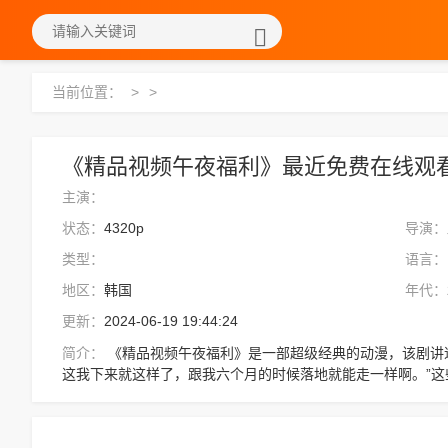
当前位置：
>
>
《精品视频午夜福利》最近免费在线观看 
主演：
状态：
4320p
导演：
类型：
语言：
地区：
韩国
年代：
更新：
2024-06-19 19:44:24
简介：
《精品视频午夜福利》是一部超级经典的动漫，该剧讲述了：“啊，爹爹，这叫游泳啊，没人教啊，
这我下来就这样了，跟我六个月的时候落地就能走一样啊。”
提升到宝阶。“重钟，你什么意思！”，想看更多的相关影视作