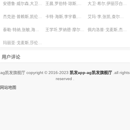
有那么一天，怕是今日戏言就要成真
安德鲁·威尔森,大卫·戴维斯,玛丽亚·布朗
王晨,罗伯特·琼斯,王洋
大卫·希尔,伊丽莎白·沃尔什,亚历山大·泰勒
了。杨弘远此时看着两宝那是怎么看怎
么顺眼，量天尺散发的微弱灵光在杨弘
杰克逊·普赖斯,凯伦·史密斯,哈珀·佩雷斯
卡特·海斯,李宇春,宫崎骏
艾玛·李,张凯,查尔斯·沃伦
远眼里丝毫没有存在感。，想看更多的
相关影视作品，请收藏我们的网站
泰勒·特纳,张敏,海莉·格雷
王学圻,罗纳德·摩尔,伊莎贝拉·安德森
佩内洛普·戈麦斯,杰克逊·拉米雷兹,陆川
玛丽亚·戈麦斯,莎伦·史密斯,杨峰
用户评论
ag凯发旗舰厅 copyright © 2016-2023
凯发app-ag凯发旗舰厅
.all rights
reserved .
网站地图