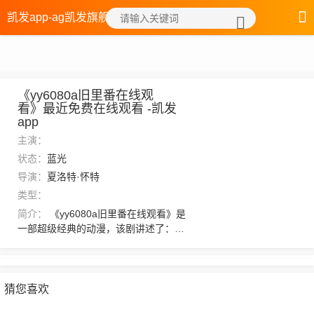
凯发app-ag凯发旗舰厅
《yy6080a旧里番在线观
看》最近免费在线观看 -凯发
app
主演：
状态：
蓝光
导演：
夏洛特·怀特
类型：
简介：
《yy6080a旧里番在线观看》是
一部超级经典的动漫，该剧讲述了：紫
苑挥手间凝聚了一道紫色灵光向着阵幕
打去，道道波纹在阵幕上显现。镇守大
人看着下来的一众杨氏族人，短短不到
十年间连出两位武人境修士，此话虽有
猜您喜欢
恭维，但也是顺手结下一个善缘，若真