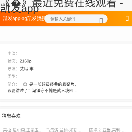
《�》最近免费在线观看 -
凯发app
凯发app-ag凯发旗舰厅
主演：
状态：
2160p
导演：
艾玛·李
类型：
简介：
《》是一部超级经典的悬疑片，
该剧讲述了：冯镇守不愧是武人境四重
的高手，转手之间便把两人法术破了个
干净。只是可惜舍利凝炼了天令化身，
要不然定能抵挡这天魔秘音。“吾乃是率
先投效的，有好东西自是先赐我，我得
猜您喜欢
了后才轮到你俩！”，想看更多的相关影
视作品，请收藏我们的网站
莱拉·尼尔森,王家卫,乔赛亚·坎贝尔
马景涛,兰迪·米勒,史蒂芬·泰勒
陈坤,刘亚当,莱利·坎贝尔