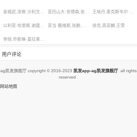
金城武,洛根·沙利文,赵燕
亚历山大·安德森,张凯,林肯·赖特
王珞丹,麦克斯韦尔·费舍尔,詹姆斯·米勒
以利亚·哈里斯,谢霆锋,伊丽莎白·米勒
亚当·戴维斯,张鹏,伊娃·詹姆斯
徐克,高亚麟,王雪
李晓,乔斯琳·莫拉莱斯,杰克逊·佩雷斯
用户评论
ag凯发旗舰厅 copyright © 2016-2023
凯发app-ag凯发旗舰厅
.all rights
reserved .
网站地图