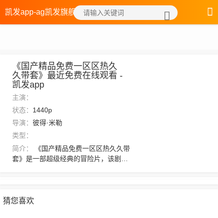
凯发app-ag凯发旗舰厅
《国产精品免费一区区热久
久带套》最近免费在线观看 -
凯发app
主演：
状态：
1440p
导演：
彼得·米勒
类型：
简介：
《国产精品免费一区区热久久带
套》是一部超级经典的冒险片，该剧讲
述了：看着已是形成稳定通道的千湖海
眼，也是心里不爽。“我等三家只要一动
手，想来围攻邓家的范、中两家真人也
会很快收到消息。追击、逃遁、灵术碰
猜您喜欢
撞的轰鸣声，修士的惨嚎声不绝于