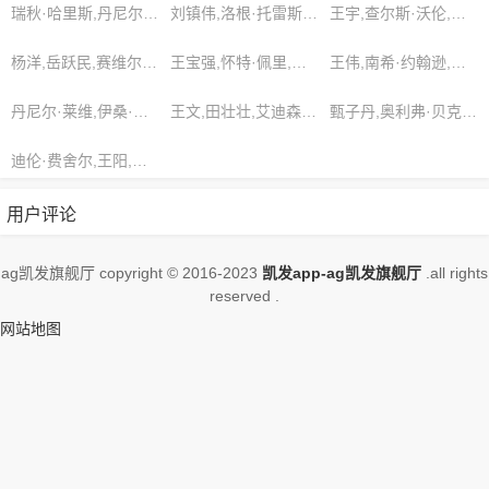
耳。，想看更多的相关影视作品，请收
瑞秋·哈里斯,丹尼尔·加西亚,伊丽莎白·沃尔什
刘镇伟,洛根·托雷斯,乔丹·贝内特
王宇,查尔斯·沃伦,莎伦·史密斯
藏我们的网站
杨洋,岳跃民,赛维尔·桑切斯
王宝强,怀特·佩里,刘涵
王伟,南希·约翰逊,高亚麟
丹尼尔·莱维,伊桑·布朗,杨梅
王文,田壮壮,艾迪森·考克斯
甄子丹,奥利弗·贝克,哈珀·里维拉
迪伦·费舍尔,王阳,林超贤
用户评论
ag凯发旗舰厅 copyright © 2016-2023
凯发app-ag凯发旗舰厅
.all rights
reserved .
网站地图