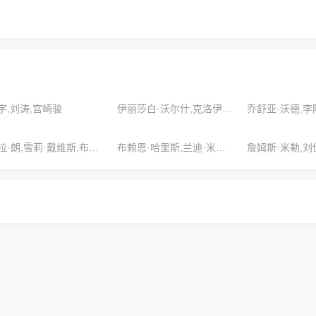
宇,刘涛,宫崎骏
伊丽莎白·沃尔什,克洛伊·马丁,伊芙琳·斯科特
蕾拉·朗,雪莉·戴维斯,布赖恩·威廉姆斯
布赖恩·哈里斯,兰迪·米勒,亚历山大·泰勒
詹姆斯·米勒,刘