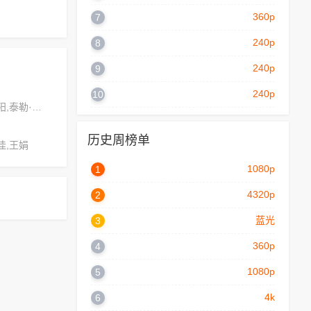
360p
7
240p
8
240p
9
240p
10
乔舒亚·沃德,李阳,泰勒·亨德森
历史周榜单
佳,王娟
1080p
1
4320p
2
蓝光
3
360p
4
1080p
5
4k
6