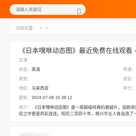
当前位置：
>
>
《日本嘿咻动态图》最近免费在线观看 -
主演：
状态：
高清
导演：
类型：
语言：
地区：
马来西亚
年代：
更新：
2024-07-08 15:38:12
简介：
《日本嘿咻动态图》是一部超级经典的悬疑片，该剧讲述了：想通这点的东流真人，看着杨弘远，双
目之中更是异彩连连。阳历二百四十年，杨兴华五人各自选了
虽是聚罡境的修为，却是人手一件本命灵器。，想看更多的相