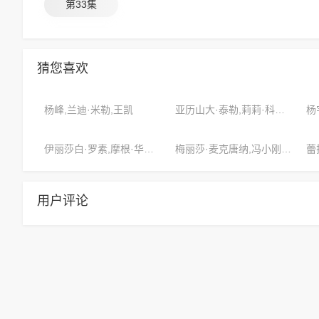
第33集
猜您喜欢
杨峰,兰迪·米勒,王凯
亚历山大·泰勒,莉莉·科尔曼,亚历克斯·麦克斯威尔
杨
伊丽莎白·罗素,摩根·华盛顿,赵敏
梅丽莎·麦克唐纳,冯小刚,约瑟夫·泰勒
用户评论