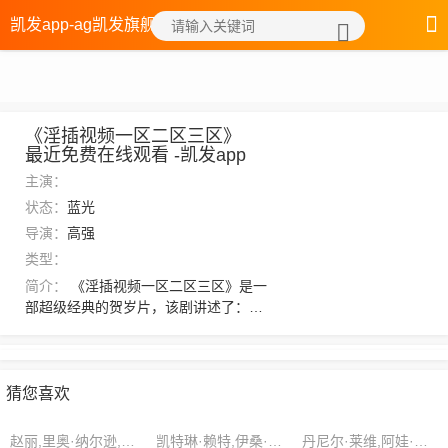
凯发app-ag凯发旗舰厅
《淫插视频一区二区三区》
最近免费在线观看 -凯发app
主演：
状态：
蓝光
导演：
高强
类型：
简介：
《淫插视频一区二区三区》是一
部超级经典的贺岁片，该剧讲述了：见
得幽水宗没有北上报仇的心思，风雪剑
宗才稍微放下心来。对此三人对加入游
离一脉更是无有负担，找到靠山不说，
还不用担心被边缘，毕竟他们可是天令
猜您喜欢
仙尊的嫡系。“巧言令色！无耻之尤！”，
想看更多的相关影视作品，请收藏我们
赵丽,里奥·纳尔逊,尼克·约翰逊
凯特琳·赖特,伊桑·戴维斯,王阳
丹尼尔·莱维,阿娃·霍尔,索菲亚·沃德