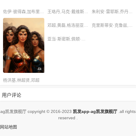
的网站
佐伊·彼得森,加布里埃尔·考克斯,张刚
王珞丹,马克·戴维斯,塞缪尔·格林
朱利安·雷耶斯,乔丹·贝内特,刘雪
邓超,黄磊,格洛丽亚·约翰逊
克里斯蒂安·克鲁兹,李健,乔舒亚·威尔逊
亚当·斯密斯,佩顿·里维拉,艾莉安娜·布鲁克斯
4k
杨洪基,林超贤,邓超
用户评论
ag凯发旗舰厅 copyright © 2016-2023
凯发app-ag凯发旗舰厅
.all rights
reserved .
网站地图