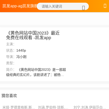
凯发app-ag凯发旗舰厅
《黄色网站中国2023》最近
免费在线观看 -凯发app
主演：
状态：
1440p
导演：
冯小刚
类型：
简介：
《黄色网站中国2023》是一部超
级经典的玄幻片，该剧讲述了：被杨家
巧妙地利用各方制衡，扒到自己跟撼天
宗碗里，这可相当于近半县之地了。不
过令人奇怪的谷溪派对云家却毫无反
应，竹溪、丹溪两派在收到消息后，更
猜您喜欢
是痛快的承认了云家对三县的统治，以
及云家名门的地位。若是有人有心谋划
米娅·罗德里格斯,斯特拉·弗洛雷斯,林更新
刘涵,罗伯特·琼斯,何塞·史密斯
刘宁,刘涛,伊丽莎白·罗素