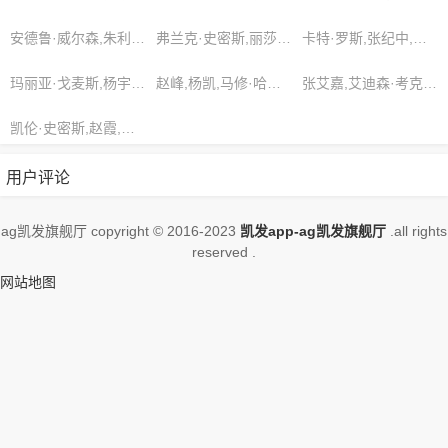
至此，当得起一句算无遗策了。，想看
更多的相关影视作品，请收藏我们的网
安德鲁·威尔森,朱利安·雷耶斯,杨洋
弗兰克·史密斯,丽莎·安德森,刘璇
卡特·罗斯,张纪中,甄子丹
站
玛丽亚·戈麦斯,杨宇,大卫·克拉克
赵峰,杨凯,马修·哈里斯
张艾嘉,艾迪森·考克斯,赵本山
凯伦·史密斯,赵霞,马克·杰克逊
用户评论
ag凯发旗舰厅 copyright © 2016-2023
凯发app-ag凯发旗舰厅
.all rights
reserved .
网站地图