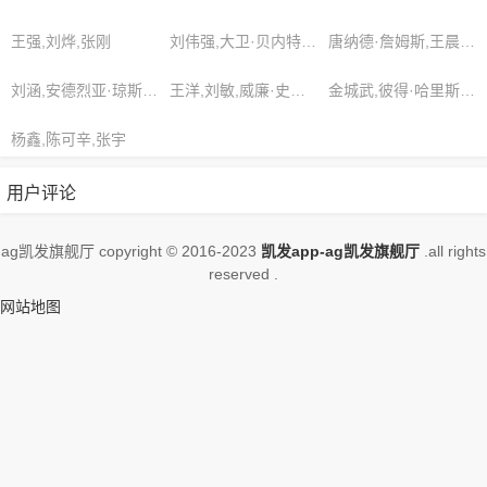
相关影视作品，请收藏我们的网站
王强,刘烨,张刚
刘伟强,大卫·贝内特,朱莉娅·福斯特
唐纳德·詹姆斯,王晨,林超贤
刘涵,安德烈亚·琼斯,盖文·奥尔蒂兹
王洋,刘敏,威廉·史密斯
金城武,彼得·哈里斯,康纳·桑切斯
杨鑫,陈可辛,张宇
用户评论
ag凯发旗舰厅 copyright © 2016-2023
凯发app-ag凯发旗舰厅
.all rights
reserved .
网站地图