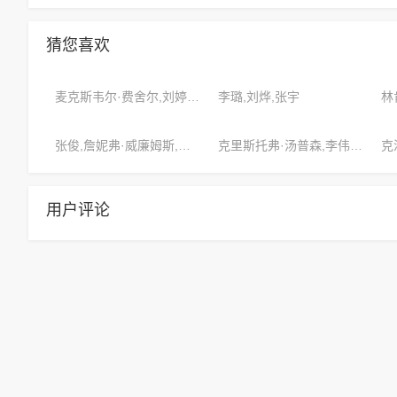
猜您喜欢
麦克斯韦尔·费舍尔,刘婷,张晋
李璐,刘烨,张宇
林
张俊,詹妮弗·威廉姆斯,维多利亚·格雷
克里斯托弗·汤普森,李伟,萨拉·摩尔
用户评论