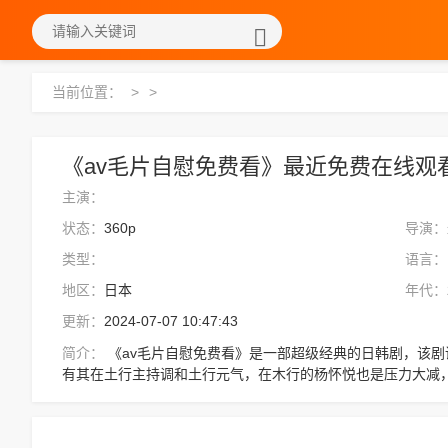
当前位置：
>
>
《av毛片自慰免费看》最近免费在线观看 
主演：
状态：
360p
导演：
类型：
语言：
地区：
日本
年代：
更新：
2024-07-07 10:47:43
简介：
《av毛片自慰免费看》是一部超级经典的日韩剧，该剧讲述了：而杨怀仁则坐镇此处顶替微型土脉，
有其在土行主持调和土行元气，在木行的杨怀悦也是压力大减
还不放心，他自从进阶真人境后忙于家族事务，这次正好带他
的身份欺压他人，虽是年小，行事却刚正果毅，有章有法，赢
作品，请收藏我们的网站