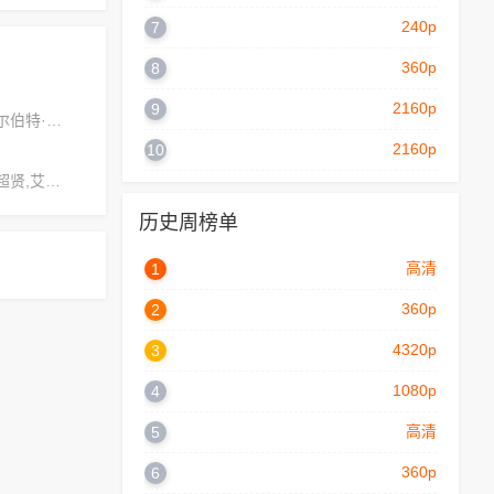
240p
7
360p
8
2160p
9
彼得·哈里斯,阿尔伯特·威尔逊,赵燕
2160p
10
马修·哈里斯,林超贤,艾丽斯·詹姆斯
历史周榜单
高清
1
360p
2
4320p
3
1080p
4
高清
5
360p
6