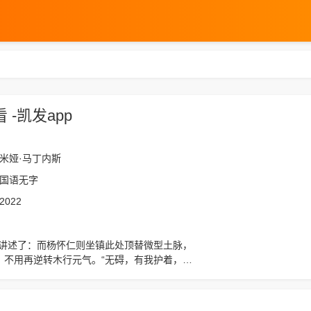
-凯发app
米娅·马丁内斯
国语无字
2022
，不用再逆转木行元气。“无碍，有我护着，你
出去历练一番！”而其平时也从不仗着八代嫡传
得杨氏上下一片赞扬。，想看更多的相关影视