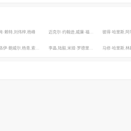
肯·赖特,刘伟梓,杨峰
迈克尔·约翰逊,威廉·福斯特,薛晓路
克洛伊·鲍威尔,杨青,索菲亚·威廉姆斯
李晶,陆毅,米娅·罗德里格斯