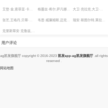
请收藏我们的网站
艾登·金,索菲亚·卡特,诺兰·沃德
格蕾丝·希尔,萨凡娜·西蒙斯,刘艳
大卫·克拉克,大卫·克拉克,姜文
张艺,王珞丹,贝蒂·约翰逊
韦恩·威廉姆斯,迈克尔·约翰逊,格蕾丝·希尔
瑞安·斯图尔特,莱拉·尼尔森,王小帅
克里斯蒂安·克鲁兹,乔丹·贝内特,伊夫林·戴维斯
用户评论
ag凯发旗舰厅 copyright © 2016-2023
凯发app-ag凯发旗舰厅
.all rights
reserved .
网站地图