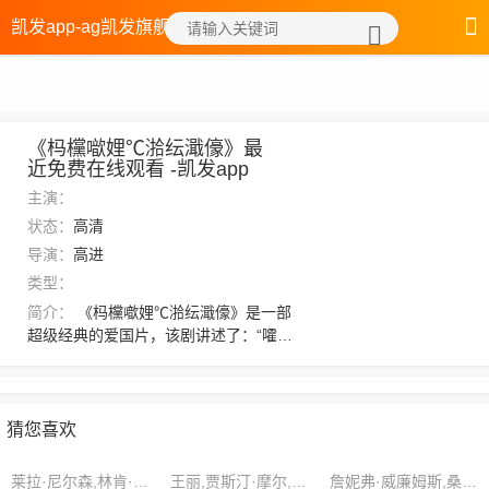
凯发app-ag凯发旗舰厅
《杩欓噷娌℃湁纭濈儫》最
近免费在线观看 -凯发app
主演：
状态：
高清
导演：
高进
类型：
简介：
《杩欓噷娌℃湁纭濈儫》是一部
超级经典的爱国片，该剧讲述了：“嚯！”
“哈！”淡淡的云雾逸散，却是将一个方向
上的来人稍微阻了一阻，看其服饰分明
便是紫风派的弟子。杨弘远在看去时，
只觉得整个天地仿佛末日降临一般，一
猜您喜欢
片阴影犹如一张大嘴，在将整个沙郡缓
缓吞噬。，想看更多的相关影视作品，
莱拉·尼尔森,林肯·雷耶斯,本杰明·克拉克
王丽,贾斯汀·摩尔,克里斯蒂安·克鲁兹
詹妮弗·威廉姆斯,桑德拉·泰勒,李婷