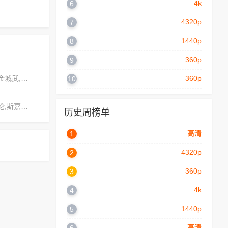
4k
6
4320p
7
1440p
8
360p
9
乔治·威廉姆斯,金城武,侯孝贤
360p
10
王强,查尔斯·沃伦,斯嘉丽·摩尔
历史周榜单
高清
1
4320p
2
360p
3
4k
4
1440p
5
高清