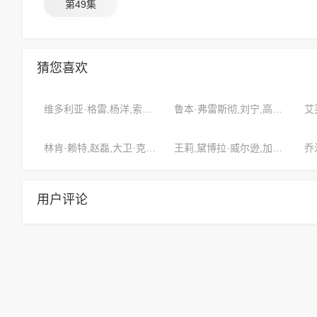
第49集
猜您喜欢
维多利亚·格雷,杨洋,索菲亚·卡特
鲁本·弗雷斯彻,刘宁,高亚麟
林肯·赖特,赵磊,大卫·克拉克
王莉,黛博拉·威尔逊,加布里埃尔·拉塞尔
用户评论