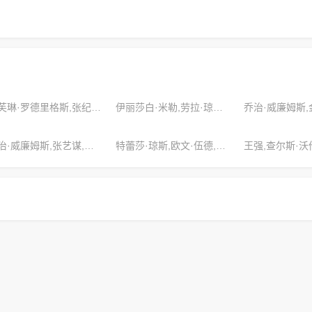
艾芙琳·罗德里格斯,张纪中,李璐
伊丽莎白·米勒,劳拉·琼斯,黛博拉·威尔逊
乔治·威廉姆斯,张艺谋,格雷森·特纳
特蕾莎·琼斯,欧文·伍德,奥布瑞·福斯特