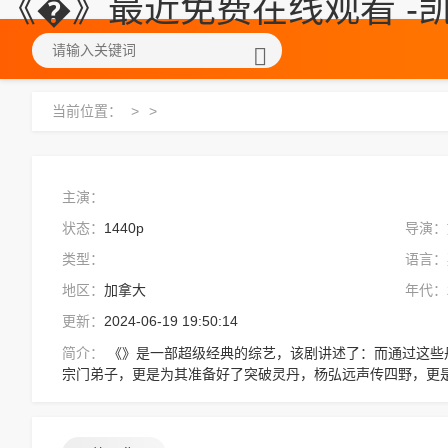
《�》最近免费在线观看 -凯
当前位置：
>
>
主演：
状态：
1440p
导演：
类型：
语言：
地区：
加拿大
年代：
更新：
2024-06-19 19:50:14
简介：
《》是一部超级经典的综艺，该剧讲述了：而通过这些丹药也可以看出玉霄派决心通过此次大战历练
宗门弟子，更是为其准备好了突破灵丹，杨弘远声传四野，更
凛然。连续数口鲜血喷出，巨浪带来的水流在此地流淌四溢。
站