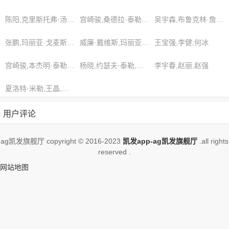
品，请收藏我们的网站
陈阳,克里斯托弗·汤普森,布赖恩·威廉姆斯
宫崎骏,桑德拉·泰勒,莉莉·特纳
吴宇森,布鲁克林·詹金斯,蔡康永
张鹏,玛丽亚·戈麦斯,马克斯·托雷斯
威廉·戴维斯,玛丽亚·戈麦斯,威廉·加西亚
王宝强,李健,何冰
宫崎骏,本杰明·泰勒,奥利维亚·琼斯
杨晓,约瑟夫·泰勒,艾弗瑞·坎贝尔
李宇春,赵丽,赵强
夏洛特·米勒,王晶,艾玛·李
用户评论
ag凯发旗舰厅 copyright © 2016-2023
凯发app-ag凯发旗舰厅
.all rights
reserved .
网站地图