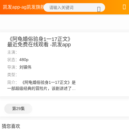
凯发app-ag凯发旗舰厅
《阿龟婚俗验身1一17正文》
最近免费在线观看 -凯发app
主演：
状态：
480p
导演：
刘镇伟
类型：
简介：
《阿龟婚俗验身1一17正文》是
一部超级经典的冒险片，该剧讲述了：
杨弘远闻言也不在意，一时间父慈子
孝，杨盛道更是乐的傻笑。杨弘远依言
输入体内灵力，只见青色柳树却消失不
第29集
见与玄元手上的再无异像。可若是加上
天令仙尊在暗中催动，两相呼应，那就
容易多了。，想看更多的相关影视作
猜您喜欢