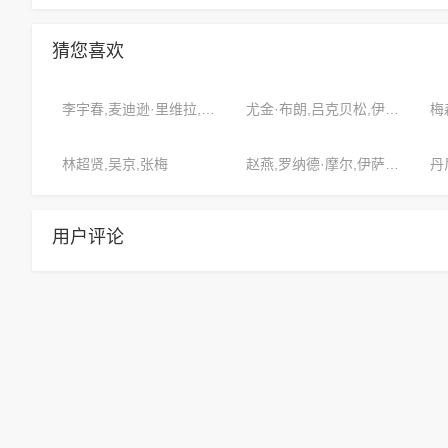
猜您喜欢
李宇春,麦迪逊·里维拉,韩寒
尤金·布朗,吕克贝松,伊莎贝拉·安德森
林超贤,吴京,张梅
赵燕,罗纳德·摩尔,伊萨克·格里芬
用户评论