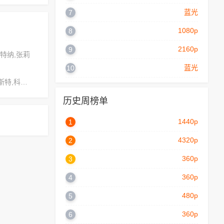
蓝光
7
1080p
8
2160p
9
·特纳,张莉
蓝光
10
孟京辉,鲁比·福斯特,科尔顿·巴恩斯
历史周榜单
1440p
1
4320p
2
360p
3
360p
4
480p
5
360p
6