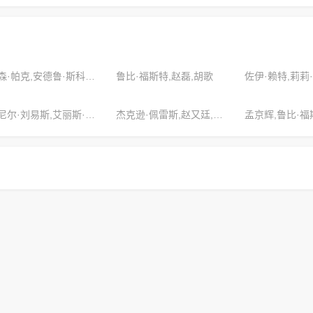
梅森·帕克,安德鲁·斯科特,侯孝贤
鲁比·福斯特,赵磊,胡歌
佐伊·赖特,莉莉
丹尼尔·刘易斯,艾丽斯·詹姆斯,亚当·詹金斯
杰克逊·佩雷斯,赵又廷,伊斯拉·米切尔