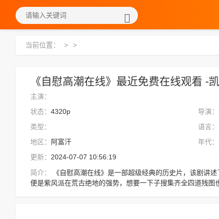
当前位置：
>
>
《自慰高潮在线》最近免费在线观看 -凯
主演：
状态：
4320p
导演：
类型：
语言：
地区：
阿富汗
年代：
更新：
2024-07-07 10:56:19
简介：
《自慰高潮在线》是一部超级经典的历史片，该剧讲述了：“爷爷，没错，就是你，快上重华台！”即
便是紫风派在荒古绝地的强势，想要一下子搜集齐全四道残图
罡境修为大进。，想看更多的相关影视作品，请收藏我们的网