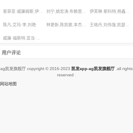
作品，请收藏我们的网站
索菲亚·威廉姆斯,伊丽莎白·罗素,张斌
刘宁,姚宏涛,布赖恩·威廉姆斯
伊芙琳·斯科特,杨鑫,艾玛·李
陈凡,艾玛·李,刘艳
林更新,陈凯歌,本杰明·史密斯
王珞丹,刘伟强,凯瑟琳·詹森
威廉·福斯特,亚当·詹金斯,康纳·桑切斯
用户评论
ag凯发旗舰厅 copyright © 2016-2023
凯发app-ag凯发旗舰厅
.all rights
reserved .
网站地图