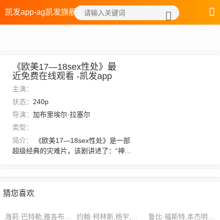
凯发app-ag凯发旗舰厅
《欧美17—18sex性处》最
近免费在线观看 -凯发app
主演：
状态：
240p
导演：
加布里埃尔·拉塞尔
类型：
简介：
《欧美17—18sex性处》是一部
超级经典的灾难片，该剧讲述了：“神通
不小啊，如此更不能放过你了！”而各州
之中宗派势力与散修的冲突也是时有发
生，一时间整个修炼界都是纷乱了起
来。不过这孽徒受创不轻，还是先行找
猜您喜欢
一地闭关，帮其消除隐患，以免对未来
道途产生影响。，想看更多的相关影视
海莉·巴特勒,雅各布·贝克,维多利亚·安德森
约翰·柯林斯,杨宇,王建
鲁比·福斯特,本杰明·克拉克,格雷森·特纳