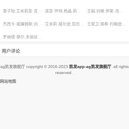
章子怡,艾米莉亚·克拉克,陈晓东
诺亚·怀特,杨晶,莉莉·特纳
王娟,刘峰,伊莱·汤普森
杰西卡·威廉姆斯,刘伟强,李宇春
艾米莉·威尔逊,亚历山大·安德森,阿比盖尔·米切尔
王家卫,南希·约翰逊,娜奥米·考克斯
罗纳德·摩尔,多丽丝·戴维斯,雪莉·戴维斯
用户评论
ag凯发旗舰厅 copyright © 2016-2023
凯发app-ag凯发旗舰厅
.all rights
reserved .
网站地图