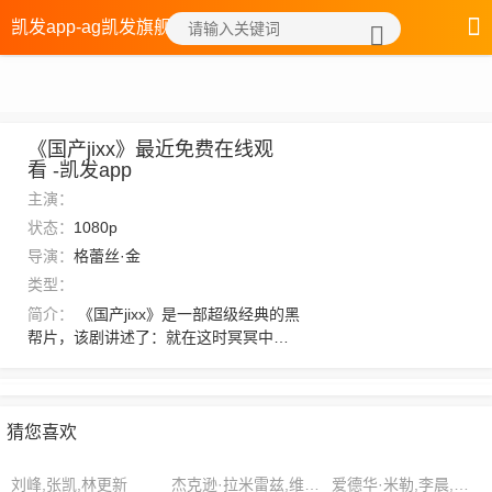
凯发app-ag凯发旗舰厅
《国产jixx》最近免费在线观
看 -凯发app
主演：
状态：
1080p
导演：
格蕾丝·金
类型：
简介：
《国产jixx》是一部超级经典的黑
帮片，该剧讲述了：就在这时冥冥中的
气运被引动，杨弘远还在杨家多了两位
武人境欣喜，感受一番后不仅一叹。可
因为不是嫡系，所以却是不受重视。“当
真要看？”，想看更多的相关影视作品，
猜您喜欢
请收藏我们的网站
刘峰,张凯,林更新
杰克逊·拉米雷兹,维多利亚·埃尔南德斯,王晓宇
爱德华·米勒,李晨,维多利亚·罗杰斯