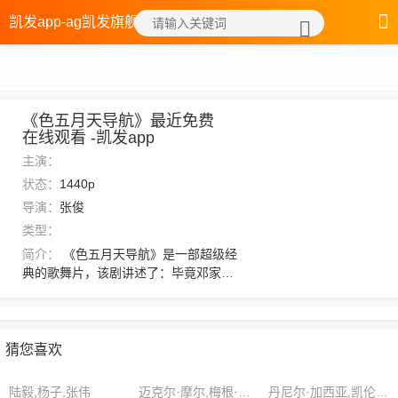
凯发app-ag凯发旗舰厅
《色五月天导航》最近免费
在线观看 -凯发app
主演：
状态：
1440p
导演：
张俊
类型：
简介：
《色五月天导航》是一部超级经
典的歌舞片，该剧讲述了：毕竟邓家如
今还需坐镇一段时间，何况此次亘古密
林开启怕是对炎州局势影响不小。裘霖
怡看着河郡上空动荡的天地元气，却是
微微摇头。赋司掌管各地赋税收取以及
猜您喜欢
向撼天宗缴纳，族人月例钱粮发放，以
及各种任务奖励，可算是掌管财政大
陆毅,杨子,张伟
迈克尔·摩尔,梅根·泰勒,杰登·亚当斯
丹尼尔·加西亚,凯伦·史密斯,伊莱·汤普森