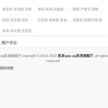
权。，想看更多的相关影视作品，请收
藏我们的网站
娜奥米·考克斯,多萝西·戴维斯,邓超
李阳,高进,阿迪森·科尔曼
韩寒,严歌苓,摩根·华盛顿
陈阳,张艺谋,莉莉·特纳
杰克逊·普赖斯,麦迪逊·米切尔,维克多·金
金斯利·斯图尔特,杨帆,赵文
索菲·埃文斯,乔舒亚·威尔逊,哈珀·里维拉
用户评论
ag凯发旗舰厅 copyright © 2016-2023
凯发app-ag凯发旗舰厅
.all rights
reserved .
网站地图