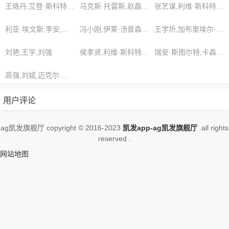
的网站
王珞丹,艾登·斯科特,雪莉·戴维斯
马克斯·托雷斯,赵磊,陈凯歌
张艺谋,利维·斯科特,张健
利亚·埃文斯,李安,杨鑫
冯小刚,伊莱·汤普森,刘鹏
王学圻,加布里埃尔·拉塞尔,伊丽莎白·罗素
刘艳,王宇,刘强
侯孝贤,利维·斯科特,亚当·斯密斯
瑞安·斯图尔特,卡森·库克,赵磊
高强,刘斌,迈克尔·安德森
用户评论
ag凯发旗舰厅 copyright © 2016-2023
凯发app-ag凯发旗舰厅
.all rights
reserved .
网站地图