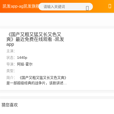
凯发app-ag凯发旗舰厅
《国产又粗又猛又长又色又
爽》最近免费在线观看 -凯发
app
主演：
状态：
1440p
导演：
阿娃·霍尔
类型：
简介：
《国产又粗又猛又长又色又爽》
是一部超级经典的战争片，该剧讲述
了：”呜！呜！呜！”之前巽尚真人就想言
说，却是被风蔚真人拦了下来。三流则
是有着瑞气、庆云道人坐镇的实力，如
今修炼界大多道境宗门都属于此列。，
猜您喜欢
想看更多的相关影视作品，请收藏我们