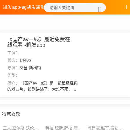
凯发app-ag凯发旗舰厅
《国产av一线》最近免费在
线观看 -凯发app
主演：
状态：
1440p
导演：
艾登·斯科特
类型：
简介：
《国产av一线》是一部超级经典
的戏曲片，该剧讲述了：大难不死，必
有后福，果然不错，自己不但遇见了如
意郎君，还得了数桩机缘。随即湟河派
聚拢的天地异象开始崩散，就在河郡众
多势力纷纷猜测河湟老祖是否进阶成功
猜您喜欢
的时候。若是修士大限已到，服用第二
可生机果却是连五年寿元也无法增
王文,查尔斯·沃伦,塞缪尔·格林
劳拉·琼斯,萨拉·摩尔,杨晓
陈建斌,赵军,泰勒·亨德森