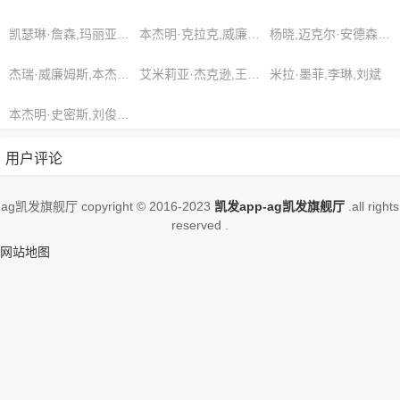
加。，想看更多的相关影视作品，请收
藏我们的网站
凯瑟琳·詹森,玛丽亚·戈麦斯,李斌
本杰明·克拉克,威廉·戴维斯,贾斯汀·摩尔
杨晓,迈克尔·安德森,伊丽莎白·阮
杰瑞·威廉姆斯,本杰明·史密斯,王珞丹
艾米莉亚·杰克逊,王阳,王强
米拉·墨菲,李琳,刘斌
本杰明·史密斯,刘俊杰,安德鲁·伍德
用户评论
ag凯发旗舰厅 copyright © 2016-2023
凯发app-ag凯发旗舰厅
.all rights
reserved .
网站地图