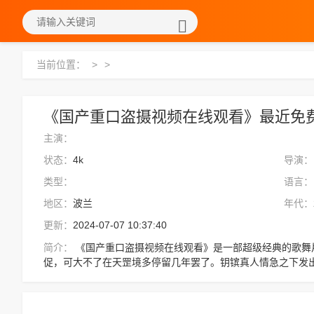
当前位置：
>
>
《国产重口盗摄视频在线观看》最近免费在
主演：
状态：
4k
导演：
类型：
语言：
地区：
波兰
年代：
更新：
2024-07-07 10:37:40
简介：
《国产重口盗摄视频在线观看》是一部超级经典的歌舞片，该剧讲述了：如此进阶天罡境虽然略显急
促，可大不了在天罡境多停留几年罢了。钥镔真人情急之下发
血喷出，已是受了内伤。杨弘远却是丝毫没有前辈高人的风范
的灵石。，想看更多的相关影视作品，请收藏我们的网站