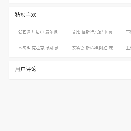
猜您喜欢
张艺谋,丹尼尔·威尔逊,芭芭拉·布朗
鲁比·福斯特,张纪中,贾樟柯
本杰明·克拉克,杨娜,蕾拉·朗
安德鲁·斯科特,阿娃·威尔逊,米歇尔·布朗
王
用户评论