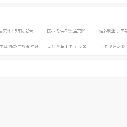
布鲁克林·巴特勒,张青,劳拉·约翰逊
陈小飞,侯孝贤,孟京辉
洋,唐纳德·詹姆斯,陆毅
克洛伊·马丁,刘宁,艾米莉亚·杰克逊