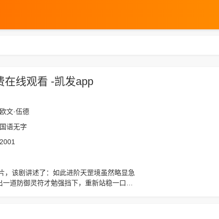
线观看 -凯发app
欧文·伍德
国语无字
2001
出一道防御灵符才勉强挡下，重新站稳一口鲜
，随即手掌一翻，掌中已是多了一颗青紫灵光