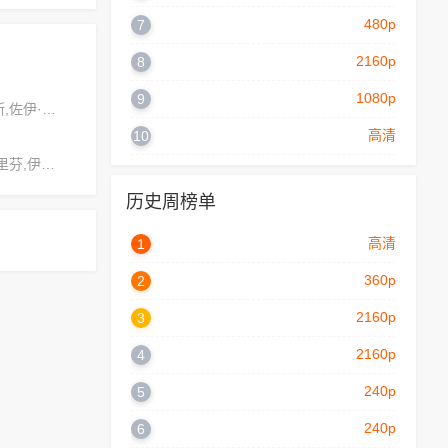
480p
7
2160p
8
1080p
9
维多利亚·罗杰斯,佐伊·赖特,乔治·威廉姆斯
高清
10
王洋,伊萨克·格里芬,伊莎克·布鲁克斯
历史周榜单
高清
1
360p
2
2160p
3
2160p
4
240p
5
240p
6