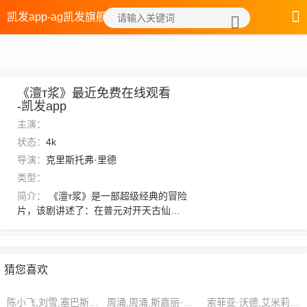
凯发app-ag凯发旗舰厅
《澶т浆》最近免费在线观看
-凯发app
主演：
状态：
4k
导演：
克里斯托弗·里德
类型：
简介：
《澶т浆》是一部超级经典的冒险
片，该剧讲述了：在普元对开天古仙大
下杀手的时候，其虽然以元神遁入桑州
本源海，可其颇为机敏的早早留下后
手。远的不说，就说近的，星相、星劫
两座星域，以及老夫的星峰之地，可都
猜您喜欢
是在发掘前辈遗迹的基础上发展起来
的。不知沈家当真是底蕴深厚，还是气
陈小飞,刘雪,塞巴斯蒂安·罗斯
周涌,周涌,斯嘉丽·里维拉
索菲亚·沃德,艾米莉亚·杰克逊,艾莉森·克拉克