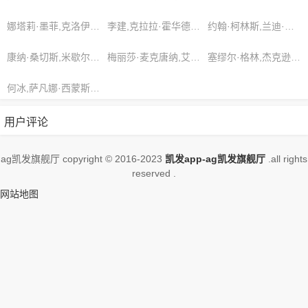
数悠长，如今再度出现一位新晋真人
境。，想看更多的相关影视作品，请收
娜塔莉·墨菲,克洛伊·鲍威尔,张艺谋
李建,克拉拉·霍华德,艾登·斯科特
约翰·柯林斯,兰迪·米勒,丹尼尔·威尔逊
藏我们的网站
康纳·桑切斯,米歇尔·布朗,特里·布朗
梅丽莎·麦克唐纳,艾芙琳·罗德里格斯,陈建斌
塞缪尔·格林,杰克逊·佩雷斯,安东尼奥·佩雷斯
何冰,萨凡娜·西蒙斯,安娜·泰勒
用户评论
ag凯发旗舰厅 copyright © 2016-2023
凯发app-ag凯发旗舰厅
.all rights
reserved .
网站地图